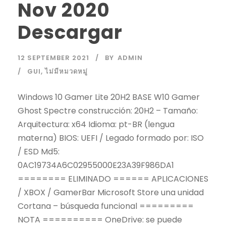
Nov 2020
Descargar
12 SEPTEMBER 2021
BY
ADMIN
GUI
,
ไม่มีหมวดหมู่
Windows 10 Gamer Lite 20H2 BASE W10 Gamer
Ghost Spectre construcción: 20H2 – Tamaño:
Arquitectura: x64 Idioma: pt-BR (lengua
materna) BIOS: UEFI / Legado formado por: ISO
/ ESD Md5:
0AC19734A6C02955000E23A39F986DA1
======== ELIMINADO ====== APLICACIONES
/ XBOX / GamerBar Microsoft Store una unidad
Cortana – búsqueda funcional =========
NOTA ========== OneDrive: se puede