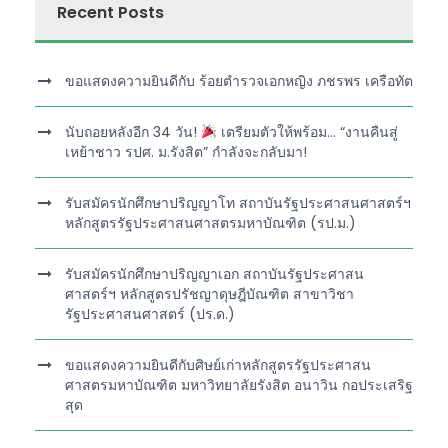
Recent Posts
ขอแสดงความยินดีกับ ร้อยตำรวจเอกหญิง ภชรพร เครือทัต
นับถอยหลังอีก 34 วัน!
เตรียมตัวให้พร้อม… “งานคืนสู่
เหย้าชาว รปศ. ม.รังสิต” กำลังจะกลับมา!
รับสมัครนักศึกษาปริญญาโท สถาบันรัฐประศาสนศาสตร์ฯ
หลักสูตรรัฐประศาสนศาสตรมหาบัณฑิต (รป.ม.)
รับสมัครนักศึกษาปริญญาเอก สถาบันรัฐประศาสน
ศาสตร์ฯ หลักสูตรปรัชญาดุษฎีบัณฑิต สาขาวิชา
รัฐประศาสนศาสตร์ (ปร.ด.)
ขอแสดงความยินดีกับศิษย์เก่าหลักสูตรรัฐประศาสน
ศาสตรมหาบัณฑิต มหาวิทยาลัยรังสิต อนาวิน กอประเสริฐ
สุด