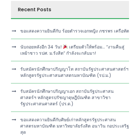
Recent Posts
ขอแสดงความยินดีกับ ร้อยตำรวจเอกหญิง ภชรพร เครือทัต
นับถอยหลังอีก 34 วัน!
เตรียมตัวให้พร้อม… “งานคืนสู่
เหย้าชาว รปศ. ม.รังสิต” กำลังจะกลับมา!
รับสมัครนักศึกษาปริญญาโท สถาบันรัฐประศาสนศาสตร์ฯ
หลักสูตรรัฐประศาสนศาสตรมหาบัณฑิต (รป.ม.)
รับสมัครนักศึกษาปริญญาเอก สถาบันรัฐประศาสน
ศาสตร์ฯ หลักสูตรปรัชญาดุษฎีบัณฑิต สาขาวิชา
รัฐประศาสนศาสตร์ (ปร.ด.)
ขอแสดงความยินดีกับศิษย์เก่าหลักสูตรรัฐประศาสน
ศาสตรมหาบัณฑิต มหาวิทยาลัยรังสิต อนาวิน กอประเสริฐ
สุด