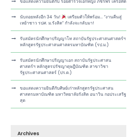
ขอแสดงความยินดีกับ ร้อยตำรวจเอกหญิง ภชรพร เครือทัต
นับถอยหลังอีก 34 วัน!
เตรียมตัวให้พร้อม… “งานคืนสู่
เหย้าชาว รปศ. ม.รังสิต” กำลังจะกลับมา!
รับสมัครนักศึกษาปริญญาโท สถาบันรัฐประศาสนศาสตร์ฯ
หลักสูตรรัฐประศาสนศาสตรมหาบัณฑิต (รป.ม.)
รับสมัครนักศึกษาปริญญาเอก สถาบันรัฐประศาสน
ศาสตร์ฯ หลักสูตรปรัชญาดุษฎีบัณฑิต สาขาวิชา
รัฐประศาสนศาสตร์ (ปร.ด.)
ขอแสดงความยินดีกับศิษย์เก่าหลักสูตรรัฐประศาสน
ศาสตรมหาบัณฑิต มหาวิทยาลัยรังสิต อนาวิน กอประเสริฐ
สุด
Archives