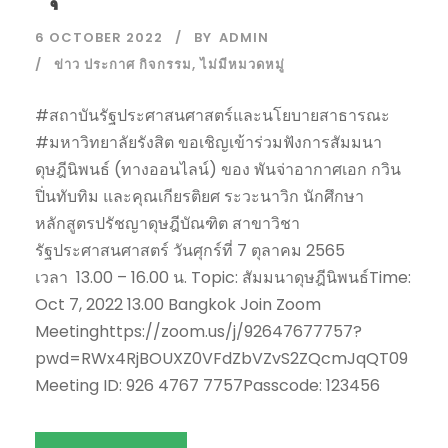
6 OCTOBER 2022
BY
ADMIN
ข่าว ประกาศ กิจกรรม
,
ไม่มีหมวดหมู่
#สถาบันรัฐประศาสนศาสตร์และนโยบายสาธารณะ
#มหาวิทยาลัยรังสิต ขอเชิญเข้าร่วมฟังการสัมมนา
ดุษฎีนิพนธ์ (ทางออนไลน์) ของ พันจ่าอากาศเอก กวิน
ปิ่นทับทิม และคุณเกียรติยศ ระวะนาวิก นักศึกษา
หลักสูตรปรัชญาดุษฎีบัณฑิต สาขาวิชา
รัฐประศาสนศาสตร์ วันศุกร์ที่ 7 ตุลาคม 2565
เวลา 13.00 – 16.00 น. Topic: สัมมนาดุษฎีนิพนธ์Time:
Oct 7, 2022 13.00 Bangkok Join Zoom
Meetinghttps://zoom.us/j/92647677757?
pwd=RWx4RjBOUXZ0VFdZbVZvS2ZQcmJqQT09
Meeting ID: 926 4767 7757Passcode: 123456