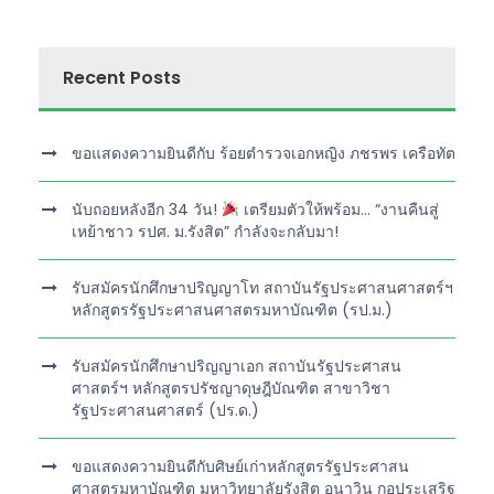
Recent Posts
ขอแสดงความยินดีกับ ร้อยตำรวจเอกหญิง ภชรพร เครือทัต
นับถอยหลังอีก 34 วัน!
เตรียมตัวให้พร้อม… “งานคืนสู่
เหย้าชาว รปศ. ม.รังสิต” กำลังจะกลับมา!
รับสมัครนักศึกษาปริญญาโท สถาบันรัฐประศาสนศาสตร์ฯ
หลักสูตรรัฐประศาสนศาสตรมหาบัณฑิต (รป.ม.)
รับสมัครนักศึกษาปริญญาเอก สถาบันรัฐประศาสน
ศาสตร์ฯ หลักสูตรปรัชญาดุษฎีบัณฑิต สาขาวิชา
รัฐประศาสนศาสตร์ (ปร.ด.)
ขอแสดงความยินดีกับศิษย์เก่าหลักสูตรรัฐประศาสน
ศาสตรมหาบัณฑิต มหาวิทยาลัยรังสิต อนาวิน กอประเสริฐ