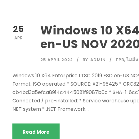
Windows 10 X64 
25
APR
en-US NOV 2020
25 APRIL 2022
BY
ADMIN
TPB
,
ไม่มีห
Windows 10 X64 Enterprise LTSC 2019 ESD en-US NOV 202
Format: ISO operated * SOURCE: X21-96425 * CRC32
cb4bd3a5efca8914c4445081f9087b0c * SHA-1: 6
Connected / pre-installed: * Service warehouse up
NET system * .NET Framework:...
Read More