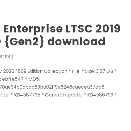
Enterprise LTSC 2019
 {Gen2} download
มวดหมู่
0. 1809 Edition Collection * File: * Size: 3.87 GB *
: ebffe547 * MD5:
cc70ae34c0abad63bd021f9e6246caecea37ab6
date: * KB4587735 * General update: * KB4586793 *.