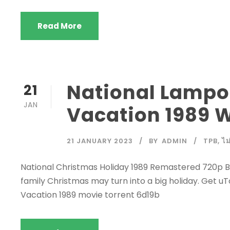
Read More
National Lampo
21
JAN
Vacation 1989 W
21 JANUARY 2023
BY
ADMIN
TPB
,
ไม
National Christmas Holiday 1989 Remastered 720p Bl
family Christmas may turn into a big holiday. Get 
Vacation 1989 movie torrent 6d19b