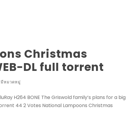
ons Christmas
EB-DL full torrent
่มีหมวดหมู่
uRay H264 BONE The Griswold family’s plans for a big
uTorrent 44 2 Votes National Lampoons Christmas