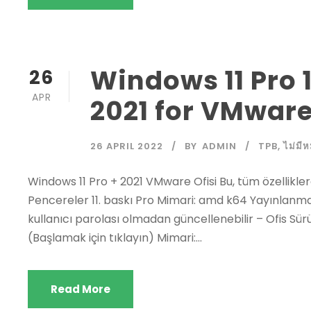
Windows 11 Pro 
26
APR
2021 for VMware
26 APRIL 2022
BY
ADMIN
TPB
,
ไม่มีห
Windows 11 Pro + 2021 VMware Ofisi Bu, tüm özellikle
Pencereler 11. baskı Pro Mimari: amd k64 Yayınlanma
kullanıcı parolası olmadan güncellenebilir – Ofis Sür
(Başlamak için tıklayın) Mimari:...
Read More