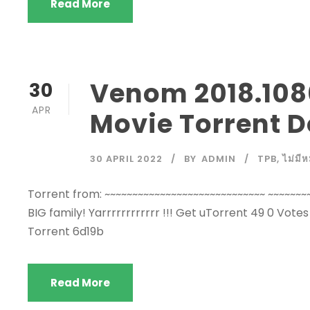
Read More
Venom 2018.1080
30
APR
Movie Torrent 
30 APRIL 2022
BY
ADMIN
TPB
,
ไม่มีห
Torrent from: ~~~~~~~~~~~~~~~~~~~~~~~~~~~~~ ~~~~~~~~
BIG family! Yarrrrrrrrrrrr !!! Get uTorrent 49 0 V
Torrent 6d19b
Read More