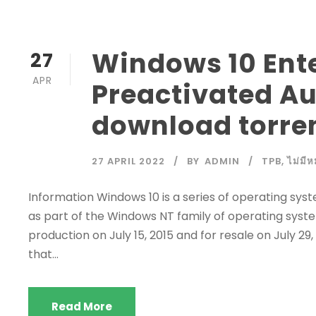
Windows 10 Ente
27
APR
Preactivated A
download torre
27 APRIL 2022
BY
ADMIN
TPB
,
ไม่มีห
Information Windows 10 is a series of operating sy
as part of the Windows NT family of operating syste
production on July 15, 2015 and for resale on July 29
that...
Read More