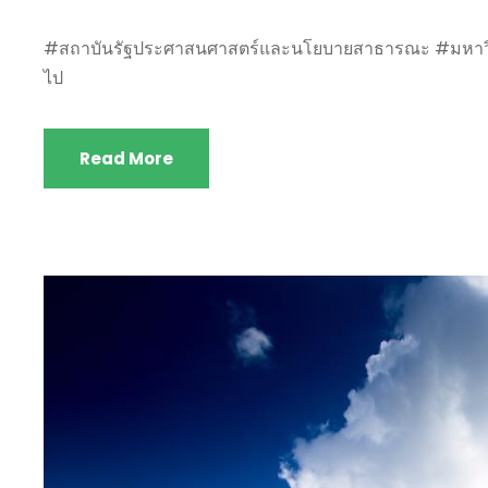
#สถาบันรัฐประศาสนศาสตร์และนโยบายสาธารณะ #มหาวิทยาลัยรั
ไป
Read More