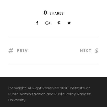
0
SHARES
PREV
NEXT
Copyright. All Right Reserved 2020. Institute of
Public Administration and Public Policy, Rangsit
University.