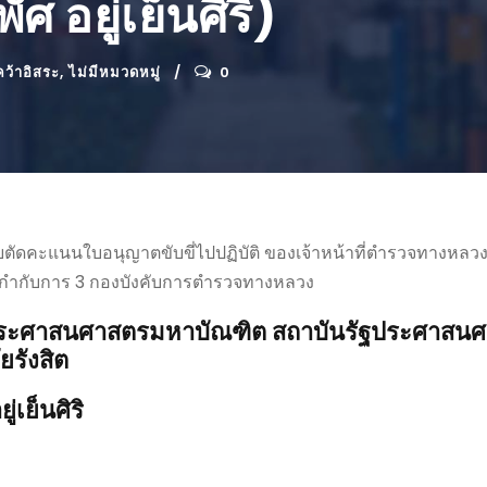
 อยู่เย็นศิริ)
ว้าอิสระ
,
ไม่มีหมวดหมู่
0
ายตัดคะแนนใบอนุญาตขับขี่ไปปฏิบัติ ของเจ้าหน้าที่ตำรวจทางหลว
งกำกับการ 3 กองบังคับการตำรวจทางหลวง
ฐประศาสนศาสตรมหาบัณฑิต
สถาบันรัฐประศาสน
รังสิต
่เย็นศิริ