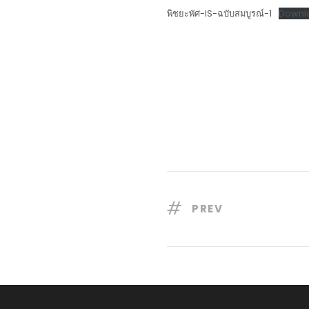
พิชยะพัศ-IS-ฉบับสมบูรณ์-1
Downl
PREV