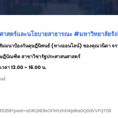
ศาสตร์
และนโยบายสาธารณะ #มหาวิทยาลัยรังส
สัมมนาป้องกันดุษฎีนิพนธ์ (ทางออนไลน์) ของ
คุณวนิดา จ
ุษฎีบัณฑิต สาขาวิชารัฐประศาสนศาสตร์
6 เวลา 13.00 – 16.00 น.
นธ์
99035269?pwd=aDRQNE9xOFlHYzhXWjdRaGQ0dVVFQT09