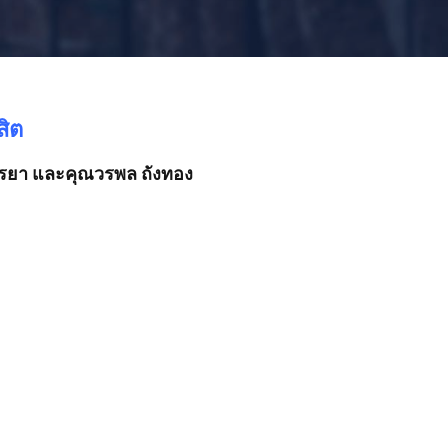
ิต
รรยา และคุณวรพล ถังทอง