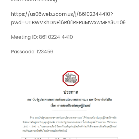
https://us06web.zoom.us/j/86102244410?
pwd=UTBWVXhDNE16R0I1RERuMWxwMFY3UT09
Meeting ID: 861 0224 4410
Passcode: 123456