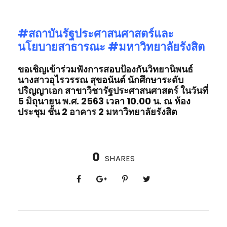
#สถาบันรัฐประศาสนศาสตร์
และ
นโยบายสาธารณะ #มหาวิทยาลัยรังสิต
ขอเชิญเข้าร่วมฟังการสอบป้องกันวิทยานิพนธ์
นางสาวอุไรวรรณ
สุขอนันต์
นักศึกษาระดับ
ปริญญาเอก
สาขาวิชารัฐประศาสนศาสตร์
ในวันที่
5
มิถุนายน
พ
.
ศ
. 2563
เวลา
10.00
น
.
ณ
ห้อง
ประชุม
ชั้น
2
อาคาร
2
มหาวิทยาลัยรังสิต
0
SHARES