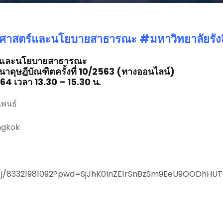
ศาสตร์
และนโยบายสาธารณะ #มหาวิทยาลัยรังส
ร์และนโยบายสาธารณะ
นาดุษฎีบัณฑิตครั้งที่ 10/2563 (ทางออนไลน์)
2564 เวลา 13.30 – 15.30 น.
ิพนธ์
angkok
s/j/83321981092?pwd=SjJhK0lnZE1rSnBzSm9EeU9OODhHUT