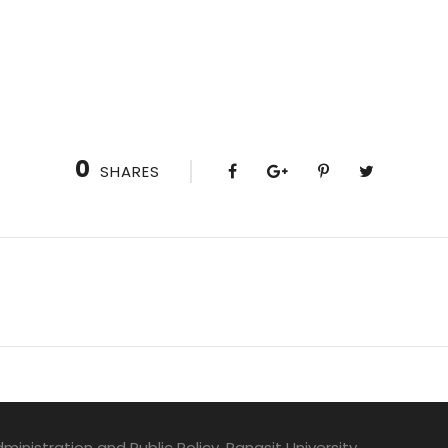
0
SHARES
dministration and Public Policy, Rangsit University.