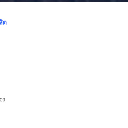
ิต
09