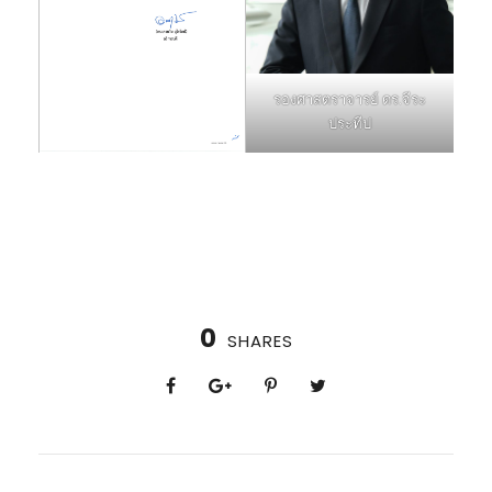
รองศาสตราจารย์ ดร.จีระ
ประทีป
0
SHARES