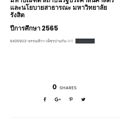
มหาบัณฑิต
สถาบันรัฐประศาสนศาสตร์
และนโยบายสาธารณะ มหาวิทยาลัย
รังสิต
ปีการศึกษา
2565
6405903-พรรณทิวา-เพ็ชรปานกัน-1-1
Download
0
SHARES